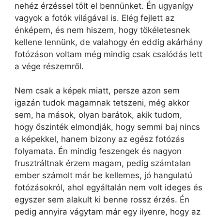
nehéz érzéssel tölt el bennünket. Én ugyanígy
vagyok a fotók világával is. Elég fejlett az
énképem, és nem hiszem, hogy tökéletesnek
kellene lennünk, de valahogy én eddig akárhány
fotózáson voltam még mindig csak csalódás lett
a vége részemről.
Nem csak a képek miatt, persze azon sem
igazán tudok magamnak tetszeni, még akkor
sem, ha mások, olyan barátok, akik tudom,
hogy őszinték elmondják, hogy semmi baj nincs
a képekkel, hanem bizony az egész fotózás
folyamata. Én mindig feszengek és nagyon
frusztráltnak érzem magam, pedig számtalan
ember számolt már be kellemes, jó hangulatú
fotózásokról, ahol egyáltalán nem volt ideges és
egyszer sem alakult ki benne rossz érzés. Én
pedig annyira vágytam már egy ilyenre, hogy az