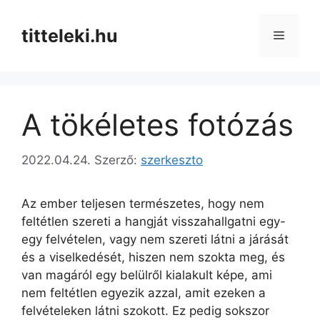
Kilépés
a
titteleki.hu
Menü
tartalomba
A tökéletes fotózás
2022.04.24.
Szerző:
szerkeszto
Az ember teljesen természetes, hogy nem
feltétlen szereti a hangját visszahallgatni egy-
egy felvételen, vagy nem szereti látni a járását
és a viselkedését, hiszen nem szokta meg, és
van magáról egy belülről kialakult képe, ami
nem feltétlen egyezik azzal, amit ezeken a
felvételeken látni szokott. Ez pedig sokszor