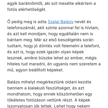
egyik barátnőmtől, aki ezt mesélte elkértem a
fotós elérhetőségét.
Ő pedig meg is adta
Szalai Balázs
nevét és
telefonszámát, akit szinte azonnal fel is hívtam,
és azt kell mondjam, hogy egyáltalán nem is
bántam meg. Már az első beszélgetés során
tudtam, hogy jó döntés volt felemelni a telefont,
és azt is, hogy ezek igazán olyan képek
lesznek, amikre büszke lehet az ember, mégis
hiteles tud maradni, én ugyanis nem szeretem a
mű, agyon beállított képeket.
Balázs mihelyt megérkeztünk oldani kezdte
bennem a kialakuló feszültséget, és azt
mondhatom, hogy ennek köszönhetően egy
tökéletes fotózáson vettünk részt. A képek
iszonyatosan jók lettek. Lehet hogy nekem