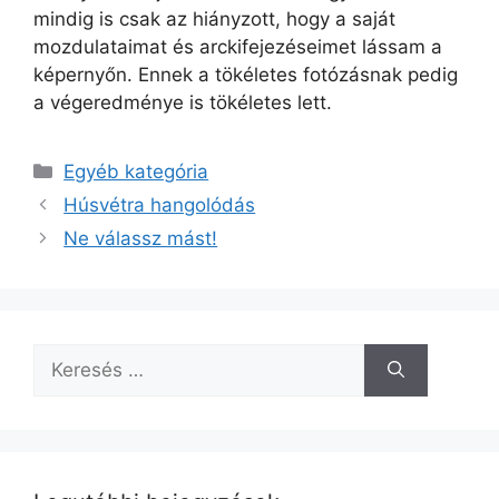
mindig is csak az hiányzott, hogy a saját
mozdulataimat és arckifejezéseimet lássam a
képernyőn. Ennek a tökéletes fotózásnak pedig
a végeredménye is tökéletes lett.
Kategória
Egyéb kategória
Húsvétra hangolódás
Ne válassz mást!
Keresés: